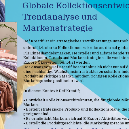
Globale Kollektionsentwi
Trendanalyse und
Markenstrategie
Def Kreatif ist ein strategisches Textilberatungsunterne
unterstützt, starke Kollektionen zu kreieren, die auf glo
Für Einzelhandelsmarken, Hersteller und aufstrebende Te
Kollektionen, Trends und Markenstrategien, die von inte
Export-Ökosystem benötigt werden.
Der Ansatz von Def Kreatif beschränkt sich nicht nur auf di
eine nachhaltige Wachstumsinfrastruktur zu schaffen, inde
Produkt im richtigen Markt, mit dem richtigen Kollektion
Markensprache positioniert wird.
In diesem Kontext: Def Kreatif;
• Entwickelt Kollektionsarchitekturen, die für globale Mär
Marken.
• Erstellt strategische Produkt- und Kollektionspläne, die
geeignet sind.
• Es ermöglicht Marken, sich auf E-Export-Aktivitäten vor
• Erstellt die Produktgeschichte, die Marketingsprache u