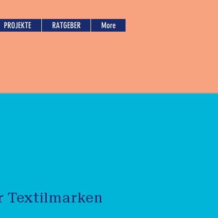
PROJEKTE
RATGEBER
More
r Textilmarken