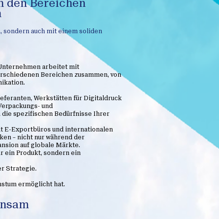
n den Bereichen
n
ch, sondern auch mit einem soliden
 Unternehmen arbeitet mit
verschiedenen Bereichen zusammen, von
ikation.
ieferanten, Werkstätten für Digitaldruck
 Verpackungs- und
ie spezifischen Bedürfnisse Ihrer
it E-Exportbüros und internationalen
ken – nicht nur während der
nsion auf globale Märkte.
ur ein Produkt, sondern ein
er Strategie.
hstum ermöglicht hat.
insam