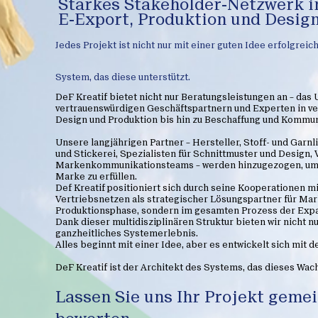
Starkes Stakeholder-Netzwerk i
E-Export, Produktion und Desig
Jedes Projekt ist nicht nur mit einer guten Idee erfolgrei
System, das diese unterstützt.
DeF Kreatif bietet nicht nur Beratungsleistungen an – das
vertrauenswürdigen Geschäftspartnern und Experten in 
Design und Produktion bis hin zu Beschaffung und Kommun
Unsere langjährigen Partner – Hersteller, Stoff- und Garnl
und Stickerei, Spezialisten für Schnittmuster und Design,
Markenkommunikationsteams – werden hinzugezogen, um d
Marke zu erfüllen.
Def Kreatif positioniert sich durch seine Kooperationen m
Vertriebsnetzen als strategischer Lösungspartner für Mar
Produktionsphase, sondern im gesamten Prozess der Expa
Dank dieser multidisziplinären Struktur bieten wir nicht n
ganzheitliches Systemerlebnis.
Alles beginnt mit einer Idee, aber es entwickelt sich mit d
DeF Kreatif ist der Architekt des Systems, das dieses Wac
Lassen Sie uns Ihr Projekt geme