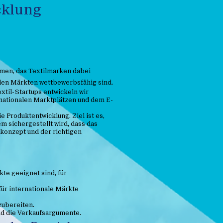
cklung
hmen, das Textilmarken dabei
balen Märkten wettbewerbsfähig sind.
xtil-Startups entwickeln wir
rnationalen Marktplätzen und dem E-
e Produktentwicklung. Ziel ist es,
m sichergestellt wird, dass das
skonzept und der richtigen
kte geeignet sind, für
 für internationale Märkte
zubereiten.
nd die Verkaufsargumente.