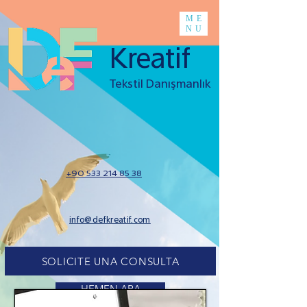
ME
NU
Kreatif
Tekstil Danışmanlık
+90 533 214 85 38
info@defkreatif.com
SOLICITE UNA CONSULTA
HEMEN ARA