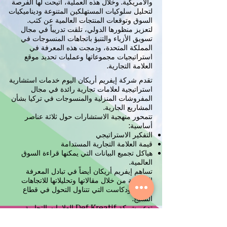
والأمريكية. وخلال هذه العملية، أتيحت لها الفرصة
لتحليل سلوكيات المستهلكين المتنوعة وديناميكيات
السوق وتوقعات المنتجات العالمية عن كثب.
لتعزيز منظورها الدولي، تلقت تدريباً في مجال
تسويق الأزياء والتنبؤ باتجاهات المنسوجات في
المملكة المتحدة، ودمجت هذه المعرفة في
استراتيجيات مجموعاتها وعمليات تحديد موقع
العلامة التجارية.
تقدم شركة إيفريم أريكان اليوم خدمات استشارية
استراتيجية لعلامات تجارية رائدة في مجال
المفروشات المنزلية والمنسوجات في تركيا بشأن
المشاريع الجارية.
تتمحور منهجية الاستشارات حول ثلاثة عناصر
أساسية:
التفكير الاستراتيجي
قيمة العلامة التجارية المستدامة
هياكل تجميع البيانات التي يمكنها قراءة السوق
العالمية.
تساهم إيفريم أريكان أيضاً في تبادل المعرفة
الصناعية من خلال مقالاتها وتحليلاتها للاتجاهات
وبثها للبودكاست التي تتناول التحول في قطاع
النسيج.
تدعم شركة Def Kreatif العلامات التجارية
للمنسوجات في تطوير مجموعات قوية
واستراتيجيات علامات تجارية قادرة على المنافسة